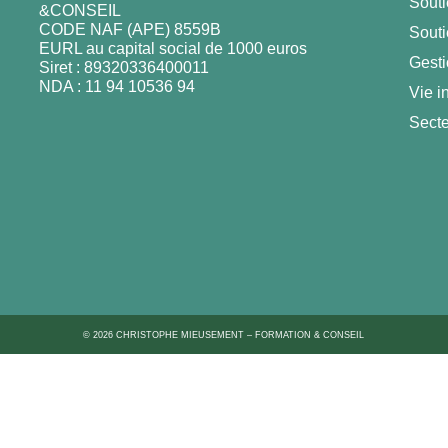
Souti
&CONSEIL
CODE NAF (APE) 8559B
Souti
EURL au capital social de 1000 euros
Gesti
Siret : 89320336400011
NDA : 11 94 10536 94
Vie i
Secte
© 2026 CHRISTOPHE MIEUSEMENT – FORMATION & CONSEIL