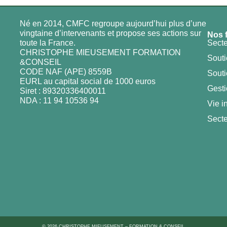
Né en 2014, CMFC regroupe aujourd’hui plus d’une
vingtaine d’intervenants et propose ses actions sur
Nos 
toute la France.
Secte
CHRISTOPHE MIEUSEMENT FORMATION
Souti
&CONSEIL
CODE NAF (APE) 8559B
Souti
EURL au capital social de 1000 euros
Gesti
Siret : 89320336400011
NDA : 11 94 10536 94
Vie i
Secte
© 2026 CHRISTOPHE MIEUSEMENT – FORMATION & CONSEIL