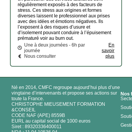
régulièrement exposés à des facteurs de
stress. Ces stress aux origines et formes
diverses laissent le professionnel aux prises
avec des idées et émotions négatives. Ils
l’exposent à des risques d’usure et
d’isolement pouvant conduire à l’épuisement
prématuré voir au burn out.
Une à deux journées - 6h par
En
journée
savoir
Nous consulter
plus
Né en 2014, CMFC regroupe aujourd’hui plus d’une
vingtaine d’intervenants et propose ses actions sur
Nos 
toute la France.
Secte
CHRISTOPHE MIEUSEMENT FORMATION
Souti
&CONSEIL
CODE NAF (APE) 8559B
Souti
EURL au capital social de 1000 euros
Gesti
Siret : 89320336400011