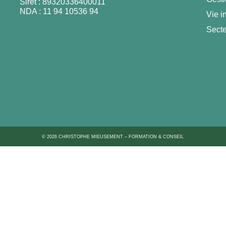
Siret : 89320336400011
NDA : 11 94 10536 94
Vie i
Secte
© 2026 CHRISTOPHE MIEUSEMENT – FORMATION & CONSEIL