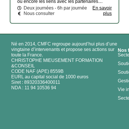
ou encore les liens avec les partenaires…
Deux journées - 6h par journée
En savoir
Nous consulter
plus
Né en 2014, CMFC regroupe aujourd’hui plus d’une
vingtaine d’intervenants et propose ses actions sur
Nos 
toute la France.
Secte
CHRISTOPHE MIEUSEMENT FORMATION
Souti
&CONSEIL
CODE NAF (APE) 8559B
Souti
EURL au capital social de 1000 euros
Gesti
Siret : 89320336400011
NDA : 11 94 10536 94
Vie i
Secte