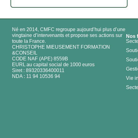
Né en 2014, CMFC regroupe aujourd’hui plus d’une
vingtaine d’intervenants et propose ses actions sur
Nos 
toute la France.
Secte
CHRISTOPHE MIEUSEMENT FORMATION
Souti
&CONSEIL
CODE NAF (APE) 8559B
Souti
EURL au capital social de 1000 euros
Gesti
Siret : 89320336400011
NDA : 11 94 10536 94
Vie i
Secte